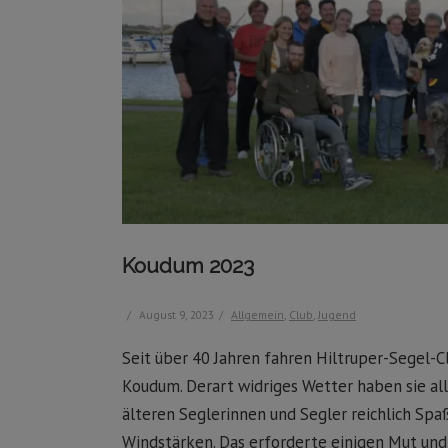
Koudum 2023
/
August 9, 2023
/
Allgemein
,
Club
,
Jugend
Seit über 40 Jahren fahren Hiltruper-Segel-C
Koudum. Derart widriges Wetter haben sie all
älteren Seglerinnen und Segler reichlich Spa
Windstärken. Das erforderte einigen Mut und