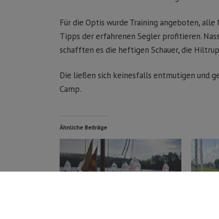
Für die Optis wurde Training angeboten, all
Tipps der erfahrenen Segler profitieren. Nas
schafften es die heftigen Schauer, die Hiltru
Die ließen sich keinesfalls entmutigen und 
Camp.
Ähnliche Beiträge
Pannekokenregatta im Hiltruper
Hiltruper