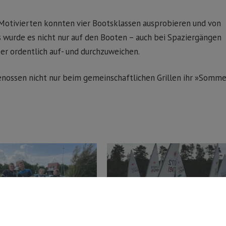
e Motivierten konnten vier Bootsklassen ausprobieren und von
s wurde es nicht nur auf den Booten – auch bei Spaziergängen
per ordentlich auf- und durchzuweichen.
genossen nicht nur beim gemeinschaftlichen Grillen ihr »Somme
 Segelclub in Aktion
8-Seen-Regatta am 18. / 19. Mai