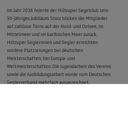
Im Jahr 2018 feierte der Hiltruper Segelclub sein
50-jähriges Jubiläum. Stolz blicken die Mitglieder
auf zahllose Törns auf der Nord- und Ostsee, im
Mittelmeer und im karibischen Meer zurück.
Hiltruper Seglerinnen und Segler erreichten
vordere Platzierungen bei deutschen
Meisterschaften, bei Europa- und
Weltmeisterschaften. Die Jugendarbeit des Vereins
sowie die Ausbildungsarbeit wurde vom Deutschen
Seglerverband mehrfach ausgezeichnet.
Näheres bietet die Festschrift zum 50-jährigen
Jubiläum:
Hiltruper See. Segelrevier für
Generationen. Seit 1968
, hrsg. v. Martin Wurzer-
Berger, Ahlen 2018.