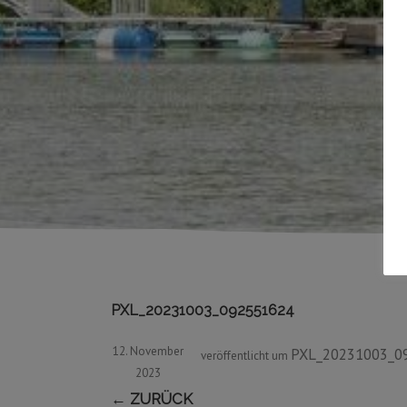
PXL_20231003_092551624
12. November
PXL_20231003_0
veröffentlicht
um
2023
← ZURÜCK