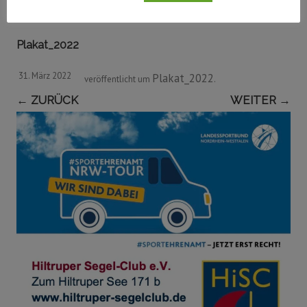
Plakat_2022
31. März 2022
Plakat_2022
veröffentlicht
um
.
← ZURÜCK
WEITER →