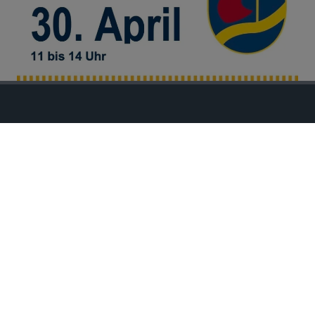
Hiltruper-Segel-Club e. V.
Postfach 480308
48080 Münster-Hiltrup
hisc@hiltruper-segelclub.de
Impressum
Datenschutzerklärung