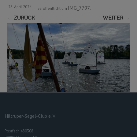
28. April 2024
IMG_7797
veröffentlicht
um
.
← ZURÜCK
WEITER →
Hiltruper-Segel-Club e. V.
Postfach 480308