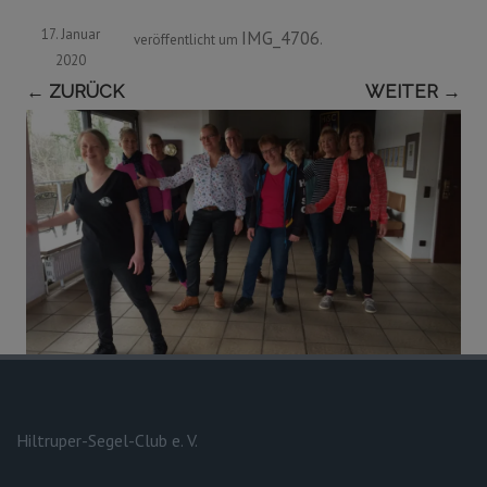
17. Januar
IMG_4706
veröffentlicht
um
.
2020
← ZURÜCK
WEITER →
Hiltruper-Segel-Club e. V.