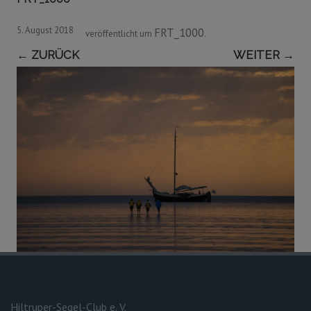
5. August 2018
FRT_1000
veröffentlicht
um
.
← ZURÜCK
WEITER →
Hiltruper-Segel-Club e. V.