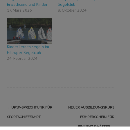
Erwachsene und Kinder
Segelclub
17. März 2026
8. Oktober 2024
Kinder lernen segeln im
Hiltruper Segelclub
24. Februar 2024
Navigation
←
UKW-SPRECHFUNK FÜR
NEUER AUSBILDUNGSKURS
(Beiträge)
SPORTSCHIFFFAHRT
FÜHRERSCHEIN FÜR
BINNENGEWÄSSER
→