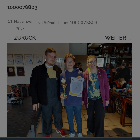
1000078803
11. November
1000078803
veröffentlicht
um
.
2025
← ZURÜCK
WEITER →