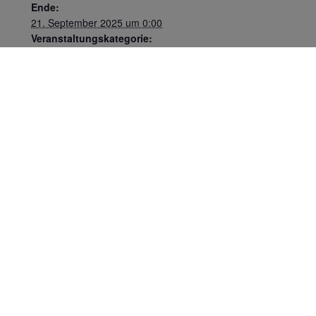
Ende:
21. September 2025 um 0:00
Veranstaltungskategorie:
Regatten
Sommerfest
Spaß am Segeln
Hiltruper-Segel-Club e. V.
Postfach 480308
48080 Münster-Hiltrup
hisc@hiltruper-segelclub.de
Impressum